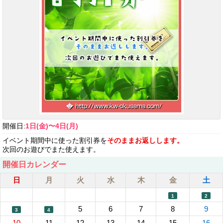
開催日:
1日(金)〜4日(月)
イベント期間中に使った割引券を
そのままお返しします。
次回のお遊びでまた使えます。
開催日カレンダー
日
月
火
水
木
金
土
1
2
5
6
7
8
9
3
4
10
11
12
13
14
15
16