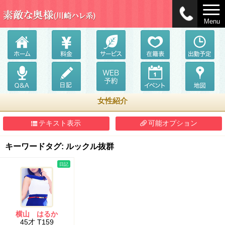
Menu
女性紹介
テキスト表示
可能オプション
キーワードタグ: ルックル抜群
日記
横山 はるか
45才 T159