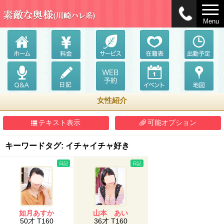
Menu
女性紹介
テキスト表示
可能オプション
キーワードタグ: イチャイチャ好き
日記
日記
如月あすか
山本 あい
50才 T160
36才 T160