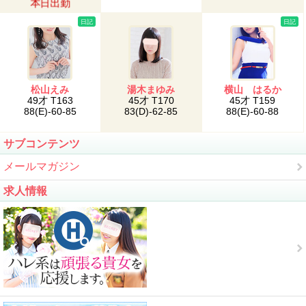
本日出勤
日記
日記
松山えみ
湯木まゆみ
横山 はるか
49才 T163
45才 T170
45才 T159
88(E)-60-85
83(D)-62-85
88(E)-60-88
サブコンテンツ
メールマガジン
求人情報