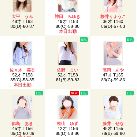
大平 うみ
神田 みゆき
桜井りょうこ
48才 T163
49才 T153
36才 T160
80(D)-60-87
80(C)-58-80
86(D)-57-83
本日出勤
日記
日記
佐々木 美香
佐野 まい
高岡 あや
52才 T158
52才 T158
47才 T165
85(C)-58-85
81(B)-59-83
83(C)-59-86
本日出勤
日記
NEW
日記
日記
似鳥 あき
桧山 ゆず
藤井 せな
45才 T156
42才 T156
48才 T155
85(C)-60-86
85(D)-58-86
78(B)-59-80