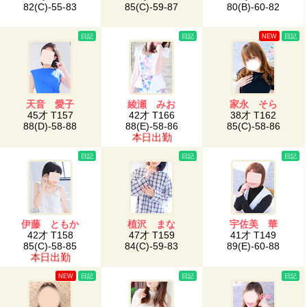
82(C)-55-83
85(C)-59-87
80(B)-60-82
日記
日記
NEW
日記
天音 愛子
綾瀬 みお
家永 そら
45才 T157
42才 T166
38才 T162
88(D)-58-88
88(E)-58-86
85(C)-58-86
本日出勤
日記
日記
日記
伊藤 ともか
植沢 まな
宇佐美 華
42才 T158
47才 T159
41才 T149
85(C)-58-85
84(C)-59-83
89(E)-60-88
本日出勤
NEW
日記
日記
日記