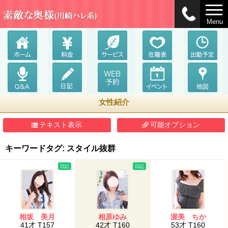
Menu
女性紹介
テキスト表示
可能オプション
キーワードタグ: スタイル抜群
日記
日記
相坂 美月
相原ゆみ
渥美 ちか
41才 T157
42才 T160
53才 T160